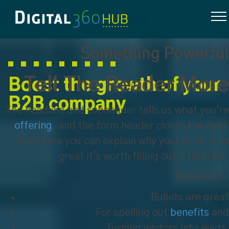
Something Powerful
Tell The Reader More
Boost the growth of your
B2B company
The headline and subheader tells us what you're
offering
, and the form header closes the deal.
Over here you can explain why your offer is so
great it's worth filling out a form for.
Remember:
Bullets are great
For spelling out
benefits
and
Turning visitors into leads.