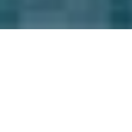
I "
buyer B2B
" sono cambiati.
Secondo gli ultimi dati, circa il 70%
del processo di acquisto di
soluzioni tecnologiche viene
condotto online.
Aiutiamo le aziende B2B a
intercettare queste ricerche,
attraverso una strategia di